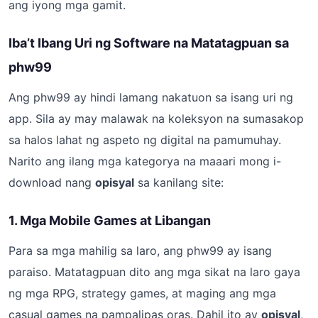
ang iyong mga gamit.
Iba’t Ibang Uri ng Software na Matatagpuan sa
phw99
Ang phw99 ay hindi lamang nakatuon sa isang uri ng
app. Sila ay may malawak na koleksyon na sumasakop
sa halos lahat ng aspeto ng digital na pamumuhay.
Narito ang ilang mga kategorya na maaari mong i-
download nang
opisyal
sa kanilang site:
1. Mga Mobile Games at Libangan
Para sa mga mahilig sa laro, ang phw99 ay isang
paraiso. Matatagpuan dito ang mga sikat na laro gaya
ng mga RPG, strategy games, at maging ang mga
casual games na pampalipas oras. Dahil ito ay
opisyal
,