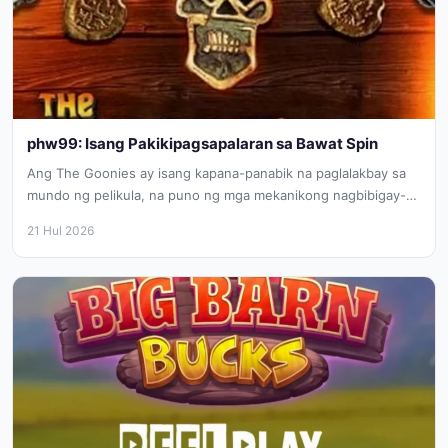
phw99: Isang Pakikipagsapalaran sa Bawat Spin
Ang The Goonies ay isang kapana-panabik na paglalakbay sa
mundo ng pelikula, na puno ng mga mekanikong nagbibigay-
buhay sa bawat...
21 Hul 2026