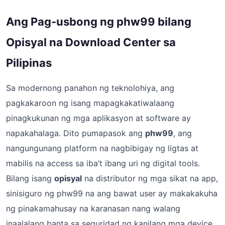
Ang Pag-usbong ng phw99 bilang
Opisyal na Download Center sa
Pilipinas
Sa modernong panahon ng teknolohiya, ang
pagkakaroon ng isang mapagkakatiwalaang
pinagkukunan ng mga aplikasyon at software ay
napakahalaga. Dito pumapasok ang
phw99
, ang
nangungunang platform na nagbibigay ng ligtas at
mabilis na access sa iba’t ibang uri ng digital tools.
Bilang isang
opisyal
na distributor ng mga sikat na app,
sinisiguro ng phw99 na ang bawat user ay makakakuha
ng pinakamahusay na karanasan nang walang
inaalalang banta sa seguridad ng kanilang mga device.