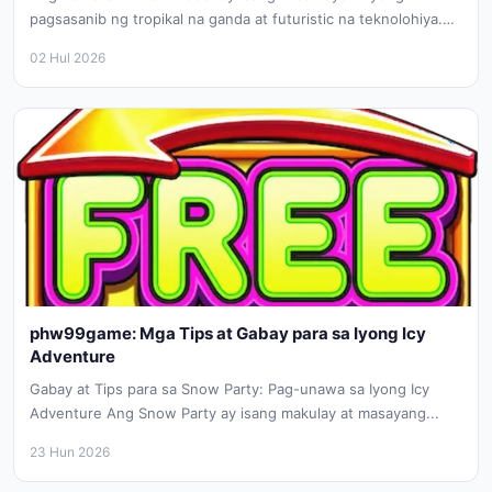
pagsasanib ng tropikal na ganda at futuristic na teknolohiya.
phw99game Sa phw99game halip...
02 Hul 2026
phw99game: Mga Tips at Gabay para sa Iyong Icy
Adventure
Gabay at Tips para sa Snow Party: Pag-unawa sa Iyong Icy
Adventure Ang Snow Party ay isang makulay at masayang...
23 Hun 2026