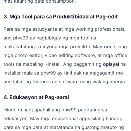
mas kaunting data consumption.
3. Mga Tool para sa Produktibidad at Pag-edit
Para sa mga estudyante at mga working professionals,
ang phw99 ay nagbibigay ng mga tool na
makakatulong sa inyong mga proyekto. Mayroon silang
mga photo editor, video editing software, at mga office
tools na madaling i-install. Ang paggamit ng
opisyal
na
installer mula sa phw99 ay tinitiyak na magagamit mo
ang lahat ng features ng software nang walang aberya.
4. Edukasyon at Pag-aaral
Hindi rin nagpapahuli ang phw99 pagdating sa
edukasyon. May mga educational apps silang handog
para sa mga bata at matatanda na gustong matuto ng