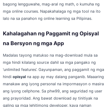
bagong lengguwahe, mag-aral ng math, o kumuha ng
mga online courses. Napakahalaga ng mga tool na ito
lalo na sa panahon ng online learning sa Pilipinas.
Kahalagahan ng Paggamit ng Opisyal
na Bersyon ng mga App
Madalas tayong matukso na mag-download mula sa
mga hindi kilalang source dahil sa mga pangako ng
‘unlimited features’. Gayunpaman, ang paggamit ng mga
hindi
opisyal
na app ay may dalang panganib. Maaaring
manakaw ang iyong personal na impormasyon o masira
ang iyong cellphone. Sa phw99, ang seguridad ng user
ang prayoridad. Ang bawat download ay tinitiyak na
galing sa mga lehitimong developer, kaya naman