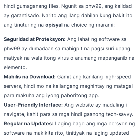
hindi gumaganang files. Ngunit sa phw99, ang kalidad
ay garantisado. Narito ang ilang dahilan kung bakit ito
ang tinuturing na
opisyal
na choice ng marami:
Seguridad at Proteksyon:
Ang lahat ng software sa
phw99 ay dumadaan sa mahigpit na pagsusuri upang
matiyak na wala itong virus o anumang mapanganib na
elemento.
Mabilis na Download:
Gamit ang kanilang high-speed
servers, hindi mo na kailangang maghintay ng matagal
para makuha ang iyong paboritong app.
User-Friendly Interface:
Ang website ay madaling i-
navigate, kahit para sa mga hindi gaanong tech-savvy.
Regular na Updates:
Laging bago ang mga bersyon ng
software na makikita rito, tinitiyak na laging updated