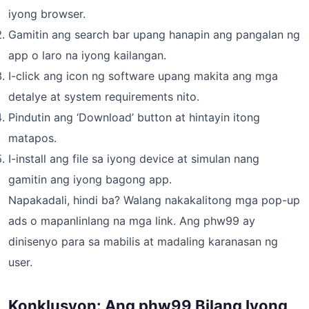
iyong browser.
Gamitin ang search bar upang hanapin ang pangalan ng
app o laro na iyong kailangan.
I-click ang icon ng software upang makita ang mga
detalye at system requirements nito.
Pindutin ang ‘Download’ button at hintayin itong
matapos.
I-install ang file sa iyong device at simulan nang
gamitin ang iyong bagong app.
Napakadali, hindi ba? Walang nakakalitong mga pop-up
ads o mapanlinlang na mga link. Ang phw99 ay
dinisenyo para sa mabilis at madaling karanasan ng
user.
Konklusyon: Ang phw99 Bilang Iyong