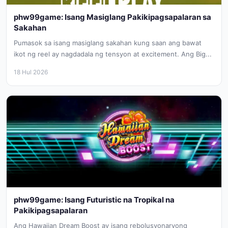
phw99game: Isang Masiglang Pakikipagsapalaran sa
Sakahan
Pumasok sa isang masiglang sakahan kung saan ang bawat
ikot ng reel ay nagdadala ng tensyon at excitement. Ang Big...
18 Hul 2026
phw99game: Isang Futuristic na Tropikal na
Pakikipagsapalaran
Ang Hawaiian Dream Boost ay isang rebolusyonaryong